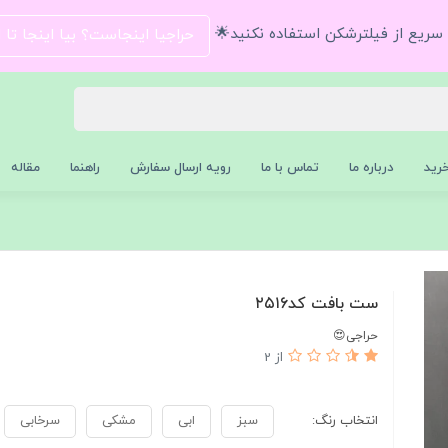
و سریع از فیلترشکن استفاده نکنید🌟
حراجیا اینجاست؟ بیا اینجا تا
رید
درباره ما
تماس با ما
رویه ارسال سفارش
راهنما
مقاله
ست بافت کد۲۵۱۶
حراجی😍
از 2
انتخاب رنگ:
سبز
ابی
مشکی
سرخابی