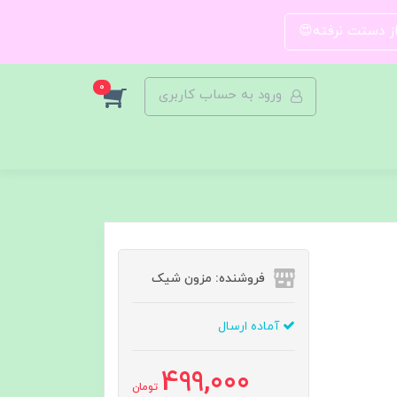
 از دستت نرفته😍
0
ورود به حساب کاربری
فروشنده: مزون شیک
آماده ارسال
499,000
تومان