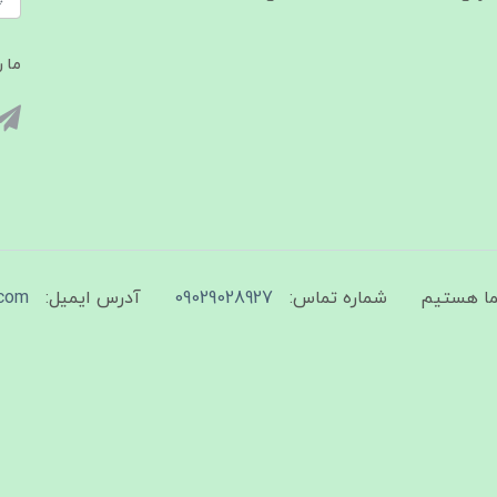
ما ر
شماره تماس:
09029028927
آدرس ایمیل:
com