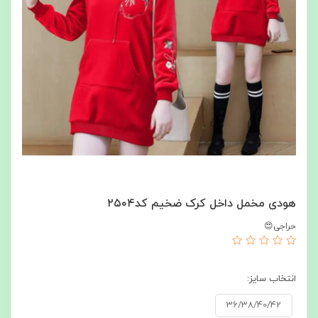
هودی مخمل داخل کرک ضخیم کد۲۵۰۴
حراجی😍
انتخاب سایز:
36/38/40/42