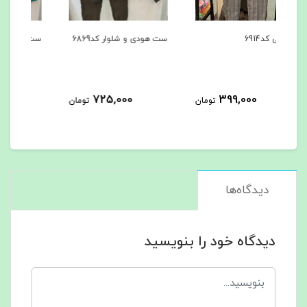
ست هودی و شلوار کد6869
ست هودی و شلوار کد6867
کاپشن
725,000
725,000
مان
تومان
تومان
دیدگاه‌ها
دیدگاه خود را بنویسید