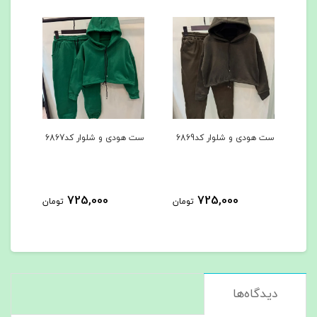
ست هودی و شلوار کد6869
ست هودی و شلوار کد6867
کاپشن
725,000
725,000
مان
تومان
تومان
دیدگاه‌ها