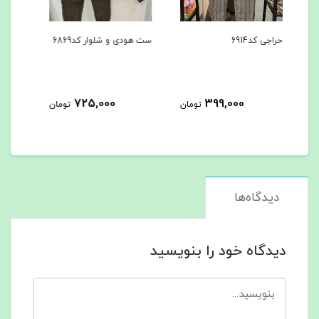
ست هودی و شلوار کد6869
ست هودی و شلوار کد6867
کاپش
725,000
725,000
ومان
تومان
تومان
دیدگاه‌ها
دیدگاه خود را بنویسید