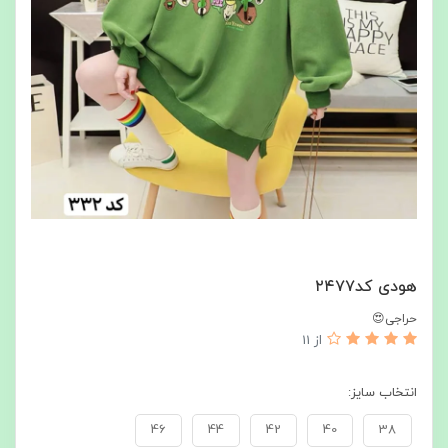
هودی کد۲۴۷۷
حراجی😍
از 11
انتخاب سایز:
46
44
42
40
38