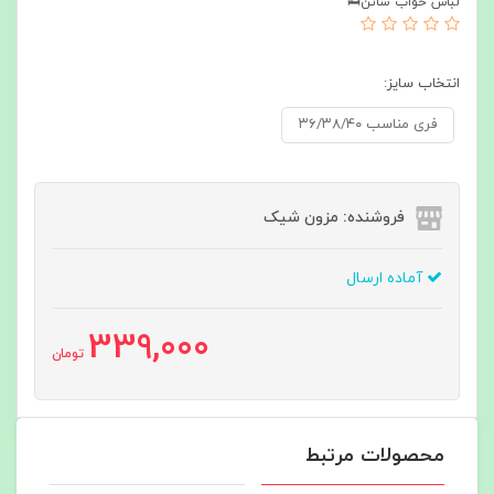
لباس خواب ساتن🛌
انتخاب سایز:
فری مناسب ۳۶/۳۸/۴۰
فروشنده: مزون شیک
آماده ارسال
339,000
تومان
محصولات مرتبط