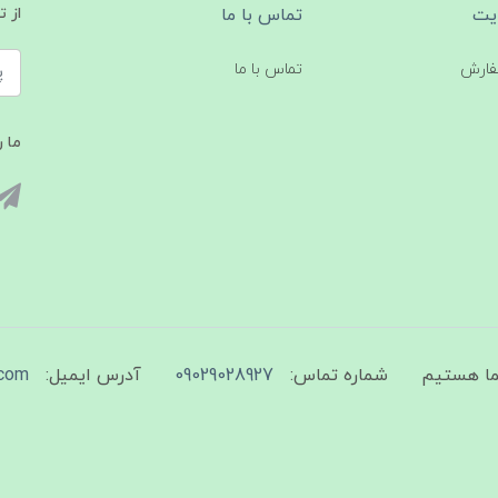
یت
تماس با ما
از 
فارش
تماس با ما
ما ر
شماره تماس:
09029028927
آدرس ایمیل:
com