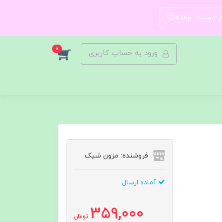
 از دستت نرفته😍
0
ورود به حساب کاربری
فروشنده: مزون شیک
آماده ارسال
359,000
تومان