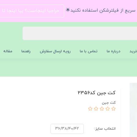
و سریع از فیلترشکن استفاده نکنید🌟
حراجیا اینجاست؟ بیا اینجا تا
رید
درباره ما
تماس با ما
رویه ارسال سفارش
راهنما
مقاله
کت جین کد۲۳۵۶
کت جین
انتخاب سایز:
۳۶/۳۸/۴۰/۴۲