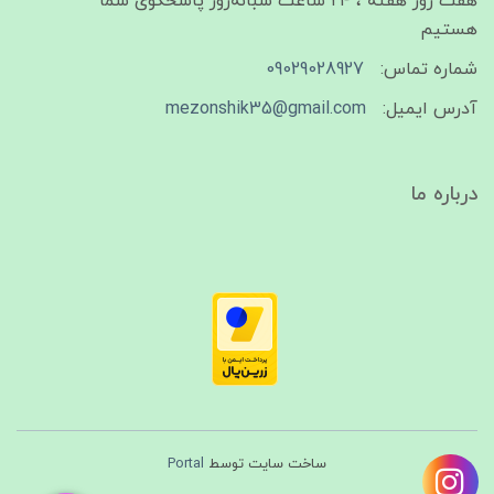
هفت روز هفته ، ۲۴ ساعت شبانه‌روز پاسخگوی شما
هستیم
شماره تماس:
09029028927
آدرس ایمیل:
mezonshik35@gmail.com
درباره ما
ساخت سایت توسط
Portal