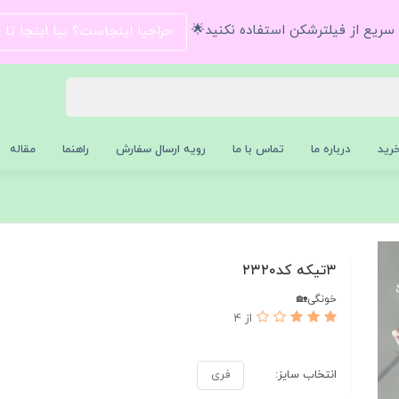
و سریع از فیلترشکن استفاده نکنید🌟
حراجیا اینجاست؟ بیا اینجا تا
رید
درباره ما
تماس با ما
رویه ارسال سفارش
راهنما
مقاله
۳تیکه کد۲۳۲۰
خونگی🏡
از 4
انتخاب سایز:
فری