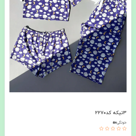
۳تیکه کد۲۲۷۰
خونگی🏡