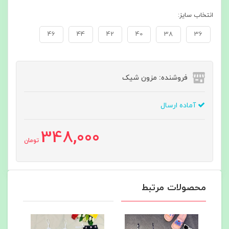
انتخاب سایز:
46
44
42
40
38
36
فروشنده: مزون شیک
آماده ارسال
348,000
تومان
محصولات مرتبط