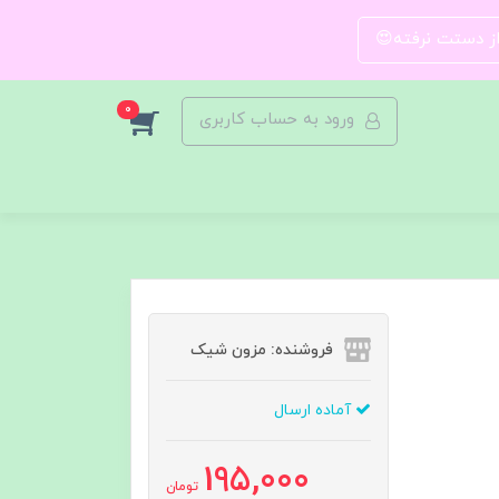
 از دستت نرفته😍
0
ورود به حساب کاربری
فروشنده: مزون شیک
آماده ارسال
195,000
تومان