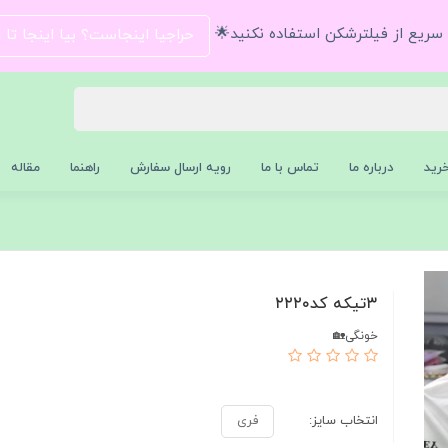
و سریع از فیلترشکن استفاده نکنید🌟
حراجیا اینجاست؟ بیا اینجا تا
رید
درباره ما
تماس با ما
رویه ارسال سفارش
راهنما
مقاله
۳تیکه کد۲۲۲۰
خونگی🏡
انتخاب سایز:
فری