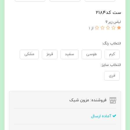
ست کد۲۱۸۴
لباس زیر👙
از 1
انتخاب رنگ:
کرم
طوسی
سفید
قرمز
مشکی
انتخاب سایز:
فری
فروشنده: مزون شیک
آماده ارسال