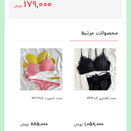
179,000
تومان
محصولات مرتبط
ست اسپرت کد۷۳۸۹
شرت فانتزی پشت باز
ست ا
کد۷۳۸۸
425,000
885,000
مان
تومان
تومان