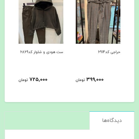
جی کد6914
ست هودی و شلوار کد6869
ست هودی و شلوار کد
5,000
725,000
399,000
تومان
تومان
دیدگاه‌ها