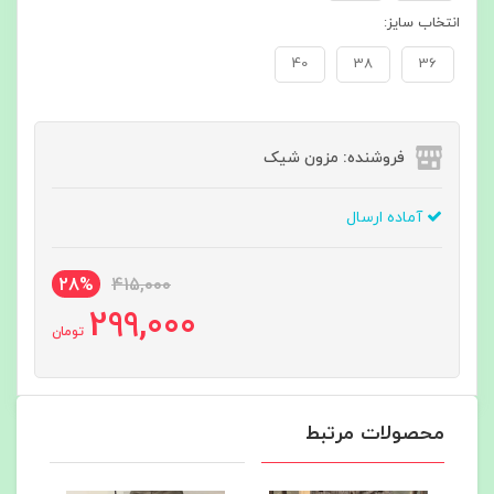
انتخاب سایز:
40
38
36
فروشنده: مزون شیک
آماده ارسال
28%
415,000
299,000
تومان
محصولات مرتبط