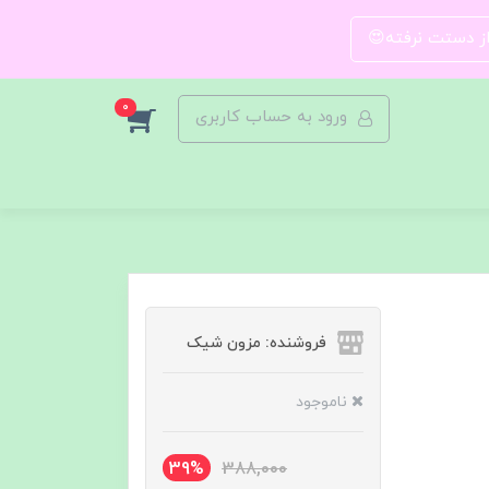
 از دستت نرفته😍
0
ورود به حساب کاربری
فروشنده: مزون شیک
ناموجود
39%
388,000