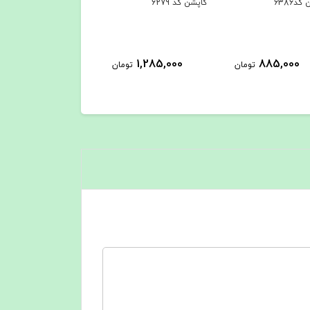
کد6386
کاپشن کد 6279
1,285,000
885,000
تومان
تومان