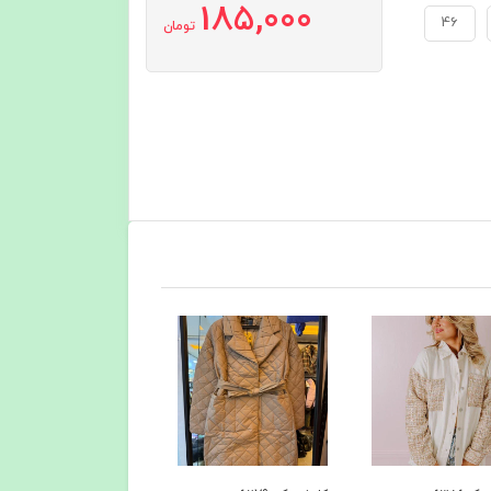
185,000
46
تومان