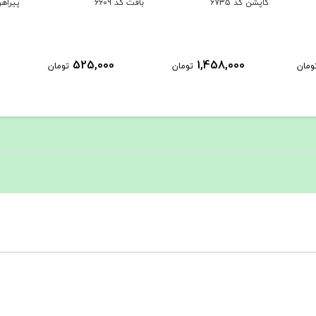
کاپشن کد 6735
بافت کد 6609
پیراهن 
525,000
1,458,000
ومان
تومان
تومان