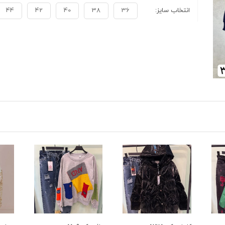
انتخاب سایز:
36
38
40
42
44