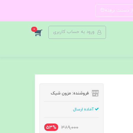
 از دستت نرفته😍
0
ورود به حساب کاربری
فروشنده: مزون شیک
آماده ارسال
53%
389,000