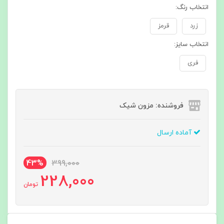
انتخاب رنگ:
زرد
قرمز
انتخاب سایز:
فری
فروشنده: مزون شیک
آماده ارسال
43%
399,000
228,000
تومان