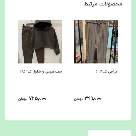
محصولات مرتبط
حراجی کد6914
ست هودی و شلوار کد6869
ست ه
725,000
399,000
مان
تومان
تومان