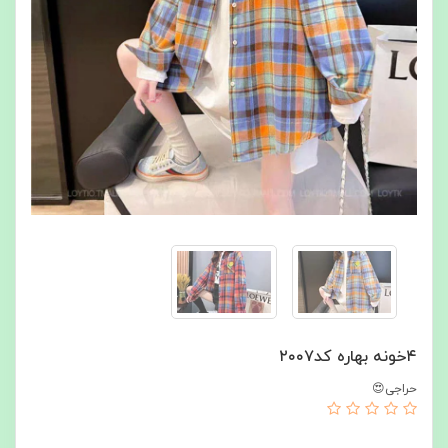
۴خونه بهاره کد۲۰۰۷
حراجی😍