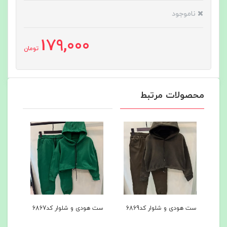
ناموجود
179,000
تومان
محصولات مرتبط
ست هودی و شلوار کد6869
ست هودی و شلوار کد6867
کاپشن