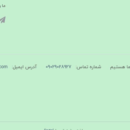
ما ر
شماره تماس:
09029028927
آدرس ایمیل:
com