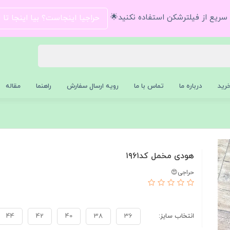
و سریع از فیلترشکن استفاده نکنید🌟
حراجیا اینجاست؟ بیا اینجا تا
رید
درباره ما
تماس با ما
رویه ارسال سفارش
راهنما
مقاله
هودی مخمل کد۱۹۶۱
حراجی😍
انتخاب سایز:
36
38
40
42
44