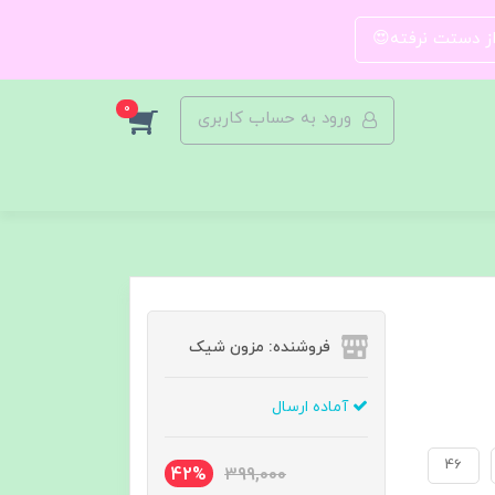
 از دستت نرفته😍
0
ورود به حساب کاربری
فروشنده: مزون شیک
آماده ارسال
46
42%
399,000