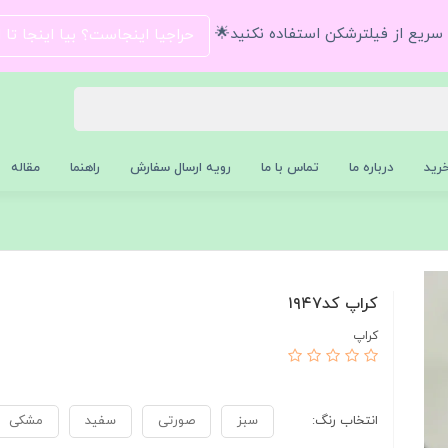
و سریع از فیلترشکن استفاده نکنید🌟
حراجیا اینجاست؟ بیا اینجا تا
رید
درباره ما
تماس با ما
رویه ارسال سفارش
راهنما
مقاله
کراپ کد۱۹۴۷
کراپ
انتخاب رنگ:
سبز
صورتی
سفید
مشکی