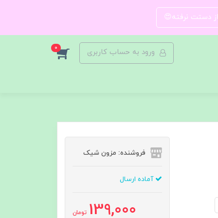
 از دستت نرفته😍
0
ورود به حساب کاربری
فروشنده: مزون شیک
آماده ارسال
139,000
تومان