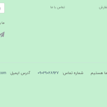
فارش
تماس با ما
ما ر
شماره تماس:
09029028927
آدرس ایمیل:
com