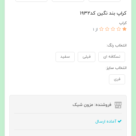
کراپ بند نگین کد۱۹۳۲
کراپ
از 1
انتخاب رنگ:
نسکافه ای
فیلی
سفید
انتخاب سایز:
فری
فروشنده: مزون شیک
آماده ارسال