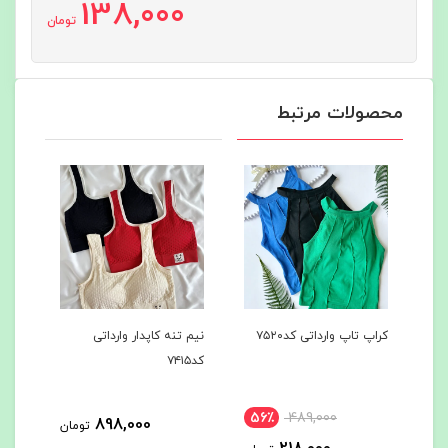
138,000
تومان
محصولات مرتبط
کراپ تاپ وارداتی کد۷۵۲۰
نیم تنه کاپدار وارداتی
نیم 
کد۷۴۱۵
مخصو
56٪
489,000
898,000
مان
تومان