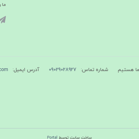
ما ر
شماره تماس:
09029028927
آدرس ایمیل:
com
ساخت سایت توسط
Portal