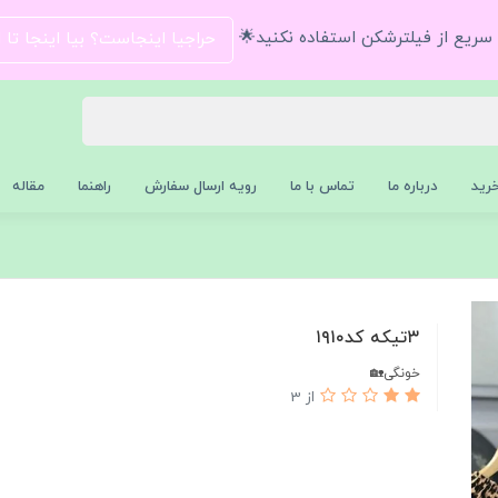
و سریع از فیلترشکن استفاده نکنید🌟
حراجیا اینجاست؟ بیا اینجا تا
رید
درباره ما
تماس با ما
رویه ارسال سفارش
راهنما
مقاله
۳تیکه کد۱۹۱۰
خونگی🏡
از 3