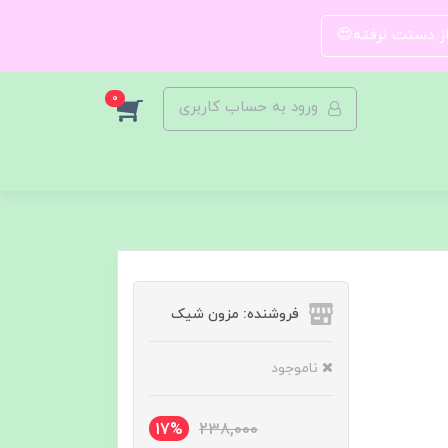
 از دستت نرفته😍
0
ورود به حساب کاربری
فروشنده: مزون شیک
ناموجود
17%
238,000