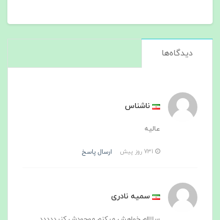
دیدگاه‌ها
ناشناس
عالیه
ارسال پاسخ
731 روز پیش
سمیه نادری
سلااام خواهش میکنم موجودش کنیددددد