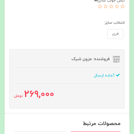
لباس خواب ساتن🛌
انتخاب سایز:
فری
فروشنده: مزون شیک
آماده ارسال
269,000
تومان
محصولات مرتبط