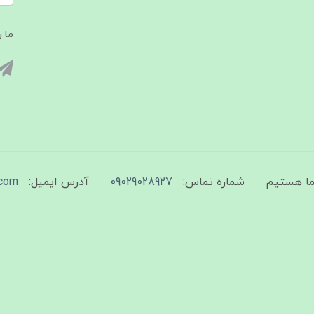
ما ر
شماره تماس:
09029028927
آدرس ایمیل:
com