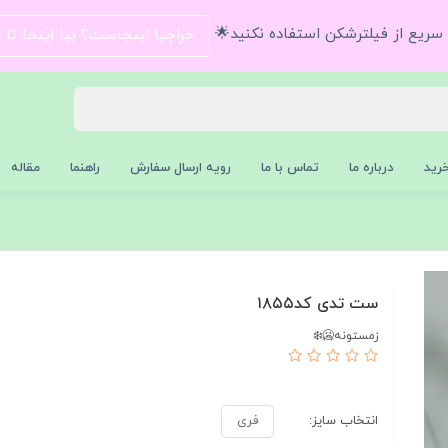
و سریع از فیلترشکن استفاده نکنید🌟
حراجیا اینجاست؟ بیا اینجا تا
رید
درباره ما
تماس با ما
رویه ارسال سفارش
راهنما
مقاله
ست تدی کد۱۸۵۵
زمستونه🥶❄️
انتخاب سایز:
فری