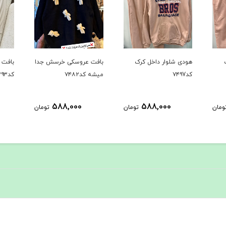
هودی شلوار داخل کرک
بافت عروسکی خرسش جدا
بافت دو
کد۷۴۹7
میشه کد۷۴۸۲
کد۷۳۹۳
588,000
588,000
ان
تومان
تومان