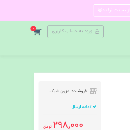
 از دستت نرفته😍
0
ورود به حساب کاربری
فروشنده: مزون شیک
آماده ارسال
298,000
تومان