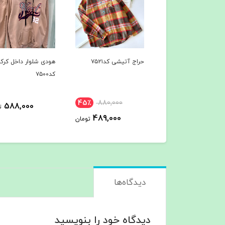
یژه کد۷۵۲۲
حراج آتیشی کد۷۵۲۱
هودی شلوار داخل کرک
کد۷۵۰۰
45٪
880,000
45٪
889,000
588,000
توم
489,000
489,000
تومان
تومان
دیدگاه‌ها
دیدگاه خود را بنویسید