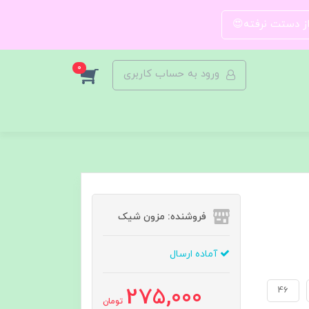
 از دستت نرفته😍
0
ورود به حساب کاربری
فروشنده: مزون شیک
آماده ارسال
275,000
46
تومان