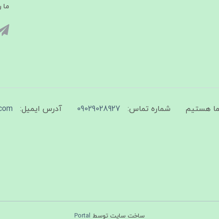
ما ر
شماره تماس:
09029028927
آدرس ایمیل:
com
ساخت سایت توسط
Portal