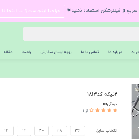
و سریع از فیلترشکن استفاده نکنید🌟
حراجیا اینجاست؟ بیا اینجا تا
رید
درباره ما
تماس با ما
رویه ارسال سفارش
راهنما
مقاله
۲تیکه کد۱۸۱۳
خونگی🏡
از 1
انتخاب سایز:
36
38
40
42
44