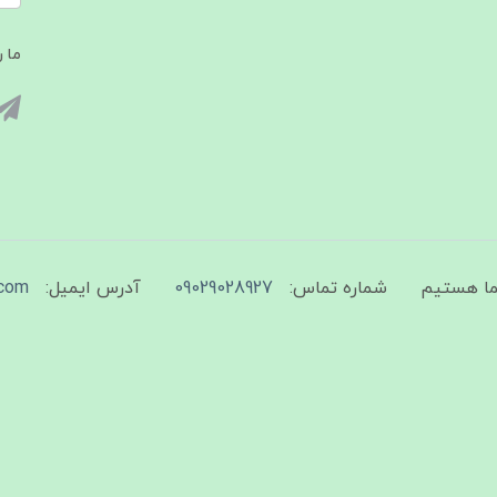
ما ر
شماره تماس:
09029028927
آدرس ایمیل:
com