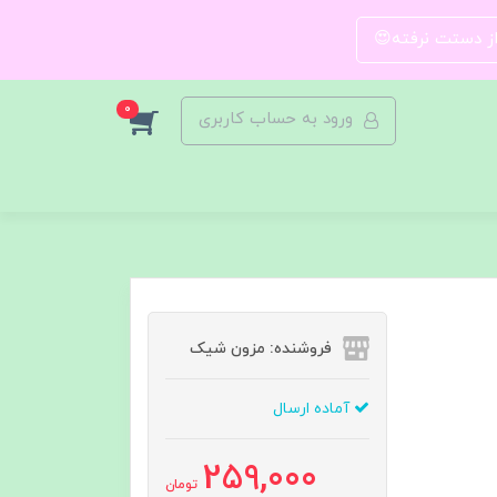
 از دستت نرفته😍
0
ورود به حساب کاربری
فروشنده: مزون شیک
آماده ارسال
259,000
تومان