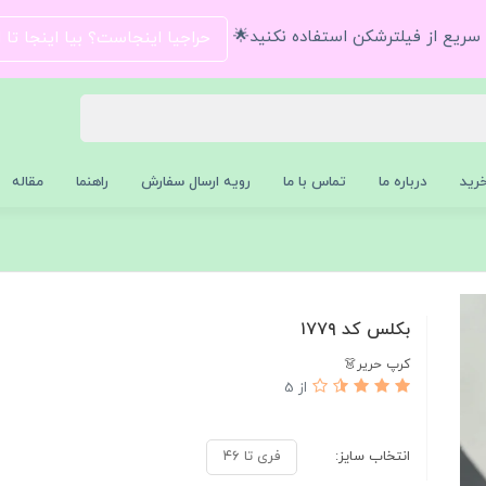
و سریع از فیلترشکن استفاده نکنید🌟
حراجیا اینجاست؟ بیا اینجا تا
رید
درباره ما
تماس با ما
رویه ارسال سفارش
راهنما
مقاله
بکلس کد ۱۷۷۹
کرپ حریر👗
از 5
انتخاب سایز:
فری تا ۴۶