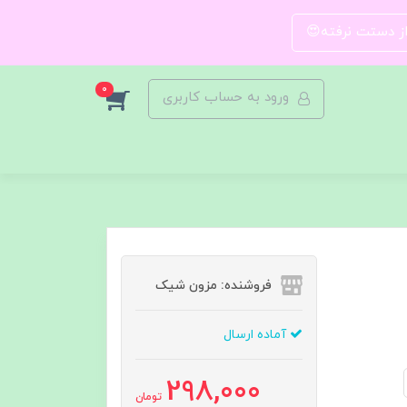
 از دستت نرفته😍
0
ورود به حساب کاربری
فروشنده: مزون شیک
آماده ارسال
298,000
تومان