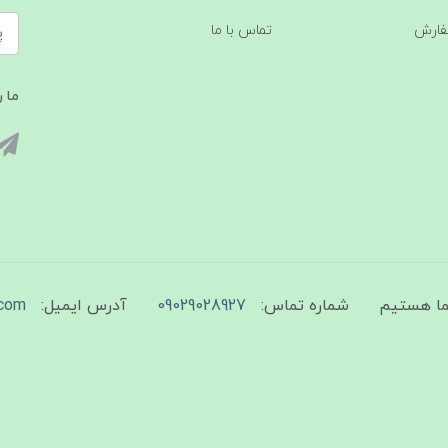
فارش
تماس با ما
ما ر
شماره تماس:
09029028927
آدرس ایمیل:
com