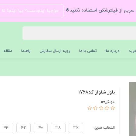
و سریع از فیلترشکن استفاده نکنید🌟
حراجیا اینجاست؟ بیا اینجا تا
رید
درباره ما
تماس با ما
رویه ارسال سفارش
راهنما
مقاله
بلوز شلوار کد۱۷۶۸
خونگی🏡
انتخاب سایز:
۳۶
۳۸
۴۰
۴۲
۴۴