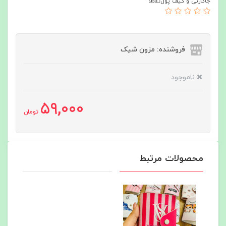
جاکارتی و کیف پول💵💰
فروشنده: مزون شیک
ناموجود
59,000
تومان
محصولات مرتبط