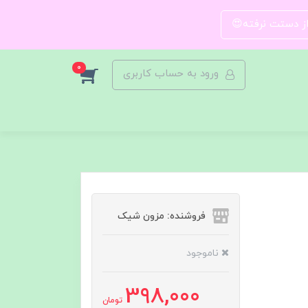
 از دستت نرفته😍
0
ورود به حساب کاربری
فروشنده: مزون شیک
ناموجود
398,000
تومان