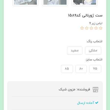
ست ژورنالی کد۱۵۸۹
لباس زیر👙
انتخاب رنگ:
مشکی
سفید
انتخاب سایز:
85
80
75
فروشنده: مزون شیک
آماده ارسال