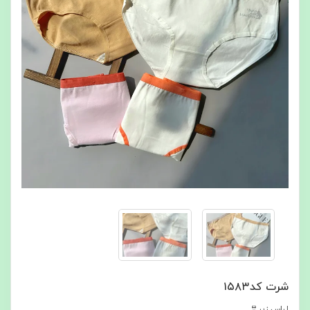
شرت کد۱۵۸۳
لباس زیر👙