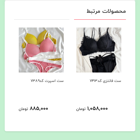
محصولات مرتبط
ست اسپرت کد۷۳۸۹
شرت فانتزی پشت باز
کد۷۳۸۸
425,000
885,000
1
تومان
تومان
تومان