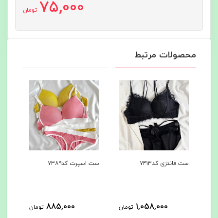
75,000
تومان
محصولات مرتبط
ست اسپرت کد۷۳۸۹
شرت فانتزی پشت باز
کد۷۳۸۸
425,000
885,000
تومان
تومان
تومان