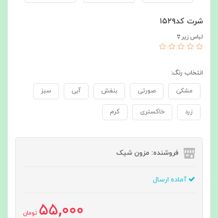
شرت کد۱۵۲۹
لباس زیر👙
انتخاب رنگ:
مشکی
صورتی
بنفش
آبی
سبز
زرد
خاکستری
کرم
فروشنده: مزون شیک
آماده ارسال
55,000
تومان