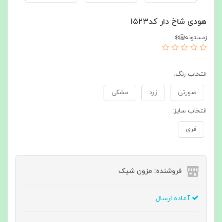
هودی شاخ دار کد۱۵۲۳
زمستونه🥶❄️
انتخاب رنگ:
صورتی
زرد
مشکی
انتخاب سایز:
فری
فروشنده: مزون شیک
آماده ارسال