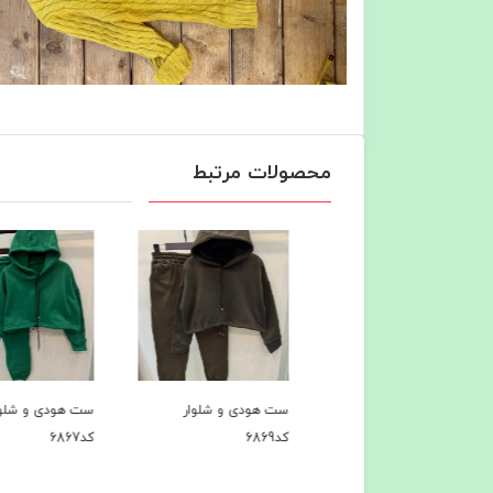
محصولات مرتبط
ی کد6914
ست هودی و شلوار
ست هودی و شلوار
کد6869
کد6867