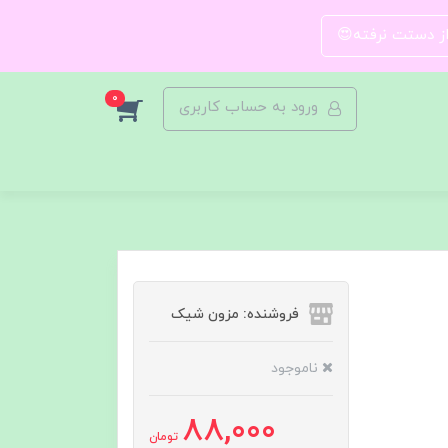
 از دستت نرفته😍
0
ورود به حساب کاربری
فروشنده: مزون شیک
ناموجود
88,000
تومان