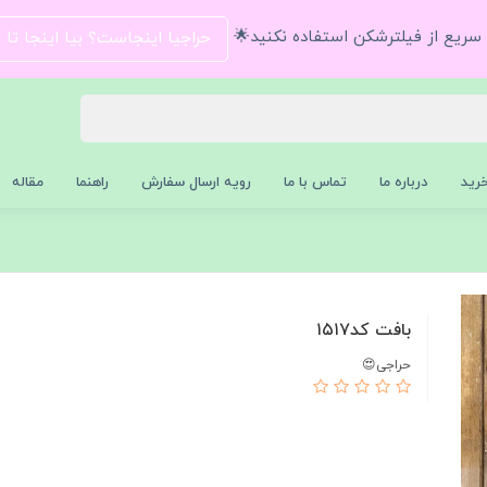
و سریع از فیلترشکن استفاده نکنید🌟
حراجیا اینجاست؟ بیا اینجا تا
رید
درباره ما
تماس با ما
رویه ارسال سفارش
راهنما
مقاله
بافت كد١٥١٧
حراجی😍