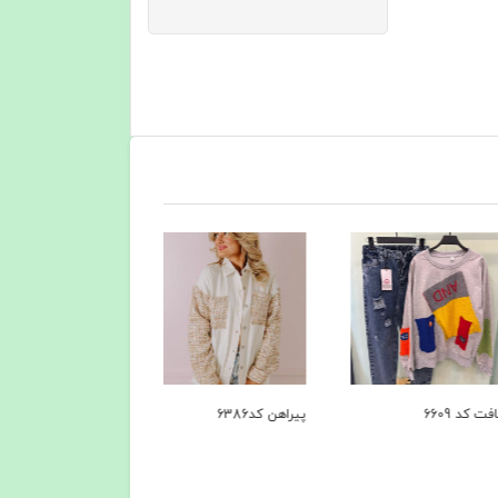
6609
پیراهن کد6386
کاپشن کد 6279