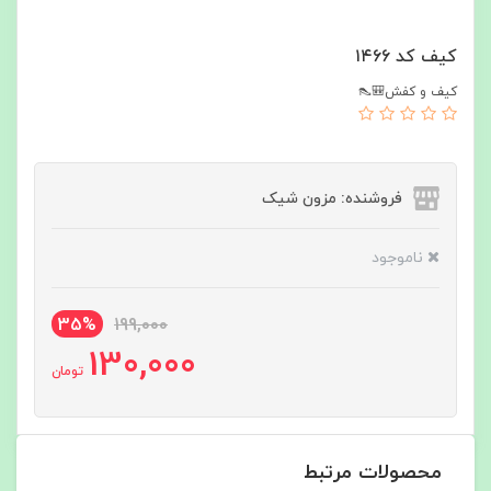
کیف کد ۱۴۶۶
کیف و کفش🎒👠
فروشنده: مزون شیک
ناموجود
35%
199,000
130,000
تومان
محصولات مرتبط