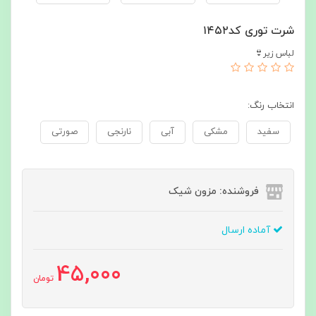
شرت توری کد۱۴۵۲
لباس زیر👙
انتخاب رنگ:
سفید
مشکی
آبی
نارنجی
صورتی
فروشنده: مزون شیک
آماده ارسال
45,000
تومان