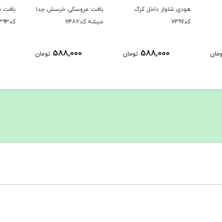
بافت عروسکی خرسش جدا
بافت دوتیکه پر فروش
نیم تن
میشه کد۷۴۸۲
کد۷۳۹۳
مخصوص 
1,289,000
588,000
ومان
تومان
تومان