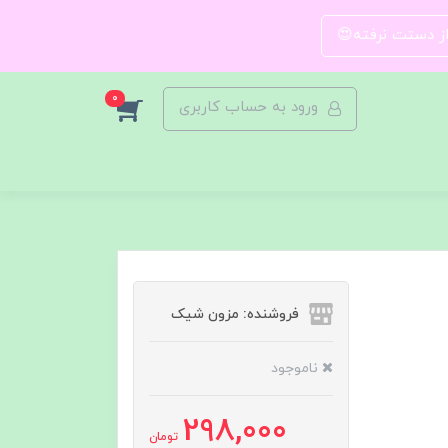
 از دستت نرفته😍
0
ورود به حساب کاربری
فروشنده: مزون شیک
ناموجود
298,000
تومان