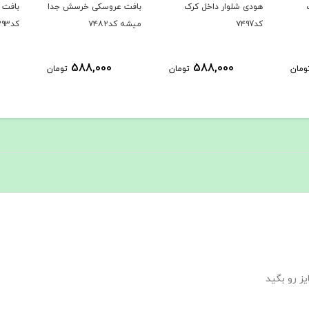
ک
بافت عروسکی خرسش جدا
بافت دوتیکه پر فروش
نیم ت
میشه کد۷۴۸۲
کد۷۳۹۳
مخصوص
1,289,000
588,000
تومان
تومان
تومان
ز رو بگید