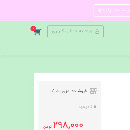
 از دستت نرفته😍
0
ورود به حساب کاربری
فروشنده: مزون شیک
ناموجود
298,000
تومان