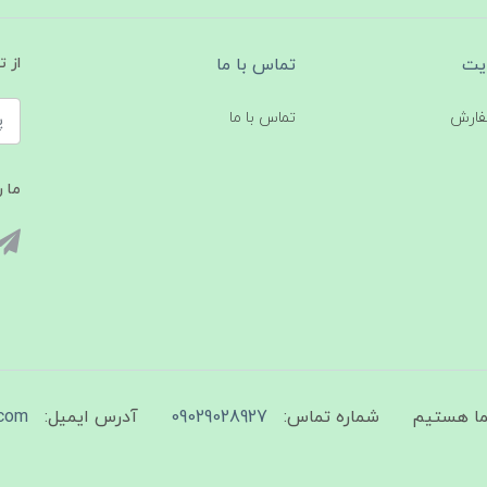
یت
تماس با ما
از 
فارش
تماس با ما
ما ر
شماره تماس:
09029028927
آدرس ایمیل:
com