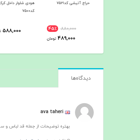
ج آتیشی کد۷۵۲۱
هودی شلوار داخل کرک
هودی شلوار داخل کر
کد۷۵۰۰
کد۷۴۹7
45٪
880,000
588,000
588,000
تومان
489,000
تومان
دیدگاه‌ها
ava taheri
بهتره توضیحات از جمله قد لباس و سای