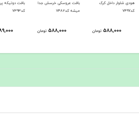
بافت عروسکی خرسش جدا
بافت دوتیکه پر فروش
نیم تن
میشه کد۷۴۸۲
کد۷۳۹۳
مخصوص 
1,289,000
588,000
ومان
تومان
تومان