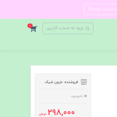
 از دستت نرفته😍
0
ورود به حساب کاربری
فروشنده: مزون شیک
ناموجود
298,000
تومان