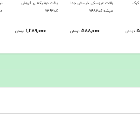
بافت عروسکی خرسش جدا
بافت دوتیکه پر فروش
نیم تن
میشه کد۷۴۸۲
کد۷۳۹۳
مخصوص 
1,289,000
588,000
ومان
تومان
تومان