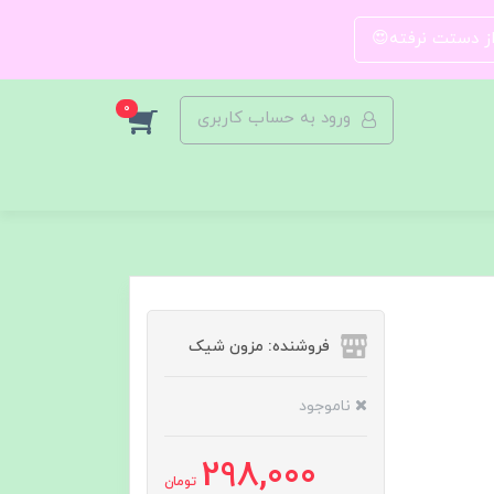
 از دستت نرفته😍
0
ورود به حساب کاربری
فروشنده: مزون شیک
ناموجود
298,000
تومان