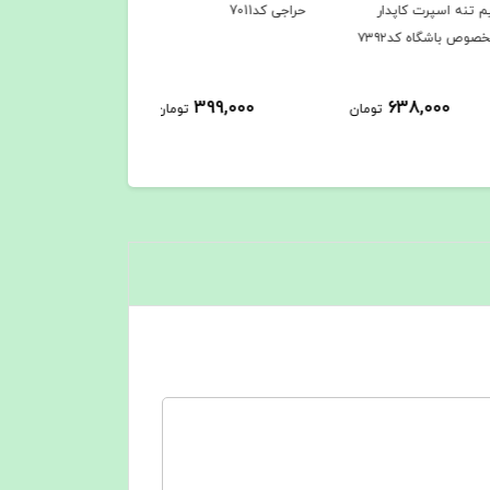
ه اسپرت کاپدار
حراجی کد7011
کاپشن کد 6735
باشگاه کد۷۳۹۲
1,458,000
399,000
638,000
تومان
تومان
توم