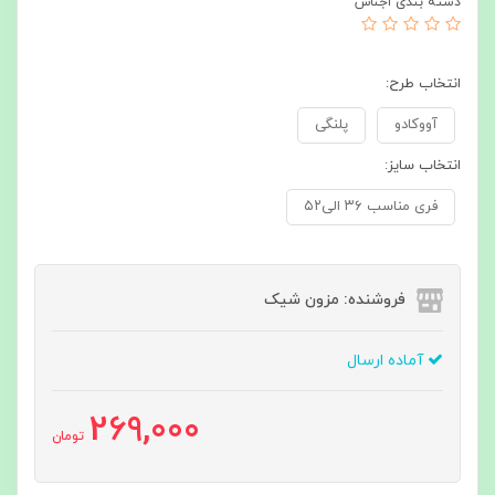
دسته بندی اجناس
انتخاب طرح:
آووکادو
پلنگی
انتخاب سایز:
فری مناسب ۳۶ الی۵۲
فروشنده: مزون شیک
آماده ارسال
269,000
تومان