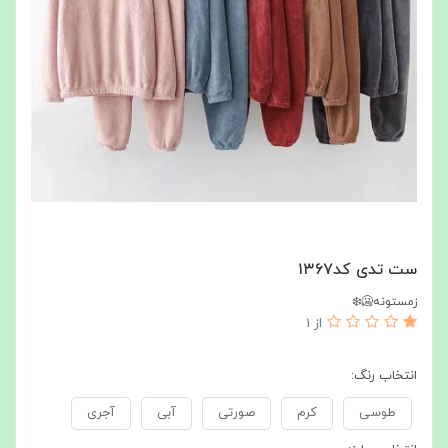
ست تدی کد۱۳۶۷
زمستونه🥶❄️
از 1
انتخاب رنگ:
طوسی
کرم
صورتی
آبی
آجری