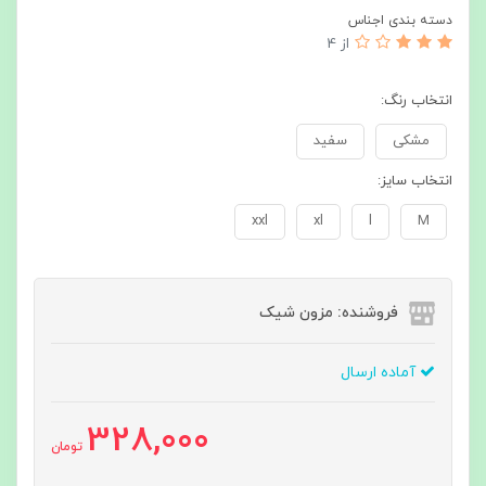
دسته بندی اجناس
از 4
انتخاب رنگ:
مشکی
سفید
انتخاب سایز:
xxl
xl
l
M
فروشنده: مزون شیک
آماده ارسال
328,000
تومان