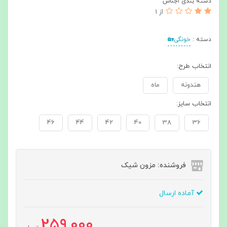
دسته بندی اجناس
از 1
دسته :
خونگی🏡
انتخاب طرح:
هندونه
ماه
انتخاب سایز:
46
44
42
40
38
36
فروشنده: مزون شیک
آماده ارسال
259,000