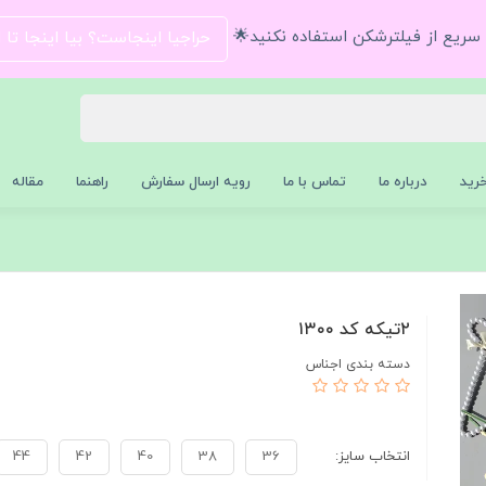
و سریع از فیلترشکن استفاده نکنید🌟
حراجیا اینجاست؟ بیا اینجا تا
رید
درباره ما
تماس با ما
رویه ارسال سفارش
راهنما
مقاله
۲تیکه کد ۱۳۰۰
دسته بندی اجناس
انتخاب سایز:
36
38
40
42
44