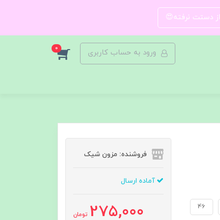
 از دستت نرفته😍
0
ورود به حساب کاربری
فروشنده: مزون شیک
آماده ارسال
275,000
46
تومان