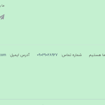
ما ر
شماره تماس:
09029028927
آدرس ایمیل:
com