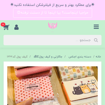
🌟برای عملکرد بهتر و سریع از فیلترشکن استفاده نکنید🌟
حراجیا اینجاست؟ بیا اینجا تا از دستت نرفته😍
0
خانه
دسته بندی اجناس
جاکارتی و کیف پول💵💰
کیف‌ پول کد۱۲۶۲