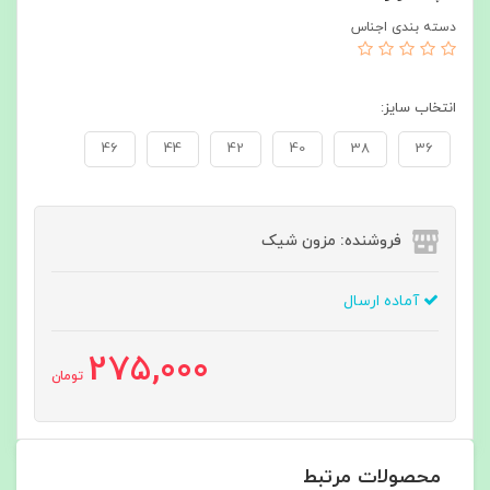
دسته بندی اجناس
انتخاب سایز:
46
44
42
40
38
36
فروشنده: مزون شیک
آماده ارسال
275,000
تومان
محصولات مرتبط